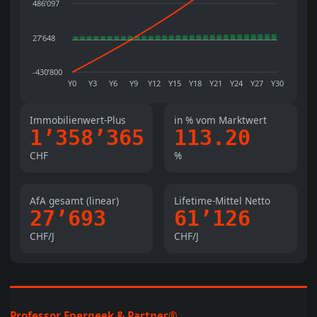
Immobilienwert-Plus
in % vom Marktwert
1’358’365
113.20
CHF
%
AfA gesamt (linear)
Lifetime-Mittel Netto
27’693
61’126
CHF/J
CHF/J
Professor Energeek & Partner®