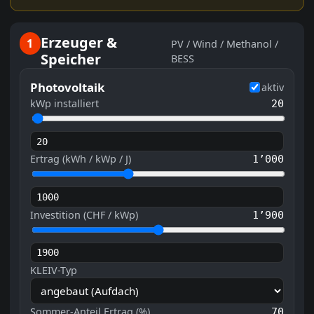
Erzeuger &
1
PV / Wind / Methanol /
Speicher
BESS
Photovoltaik
aktiv
kWp installiert
20
Ertrag (kWh / kWp / J)
1’000
Investition (CHF / kWp)
1’900
KLEIV-Typ
Sommer-Anteil Ertrag (%)
70