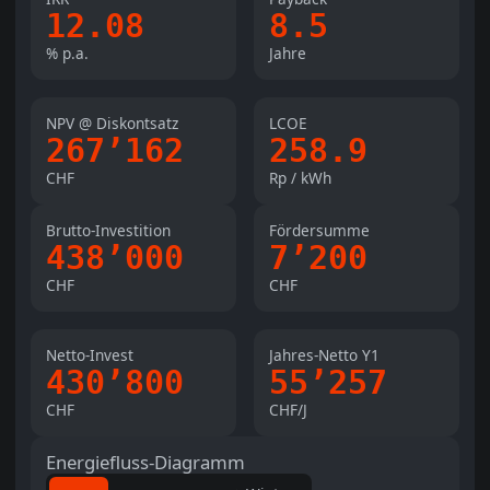
12.08
8.5
% p.a.
Jahre
NPV @ Diskontsatz
LCOE
267’162
258.9
CHF
Rp / kWh
Brutto-Investition
Fördersumme
438’000
7’200
CHF
CHF
Netto-Invest
Jahres-Netto Y1
430’800
55’257
CHF
CHF/J
Energiefluss-Diagramm