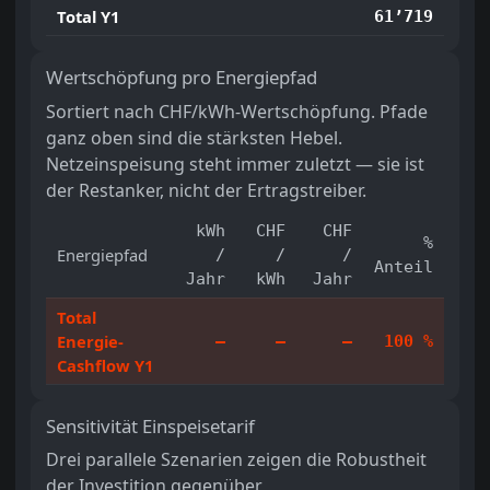
Total Y1
61’719
Wertschöpfung pro Energiepfad
Sortiert nach CHF/kWh-Wertschöpfung. Pfade
ganz oben sind die stärksten Hebel.
Netzeinspeisung steht immer zuletzt — sie ist
der Restanker, nicht der Ertragstreiber.
kWh
CHF
CHF
%
Energiepfad
/
/
/
Anteil
Jahr
kWh
Jahr
Total
Energie-
—
—
—
100 %
Cashflow Y1
Sensitivität Einspeisetarif
Drei parallele Szenarien zeigen die Robustheit
der Investition gegenüber