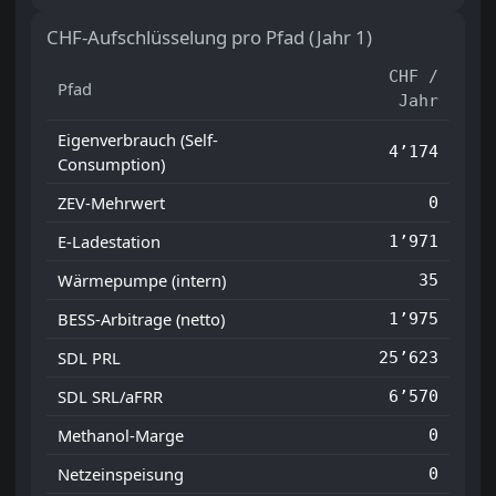
CHF-Aufschlüsselung pro Pfad (Jahr 1)
CHF /
Pfad
Jahr
Eigenverbrauch (Self-
4’174
Consumption)
ZEV-Mehrwert
0
E-Ladestation
1’971
Wärmepumpe (intern)
35
BESS-Arbitrage (netto)
1’975
SDL PRL
25’623
SDL SRL/aFRR
6’570
Methanol-Marge
0
Netzeinspeisung
0