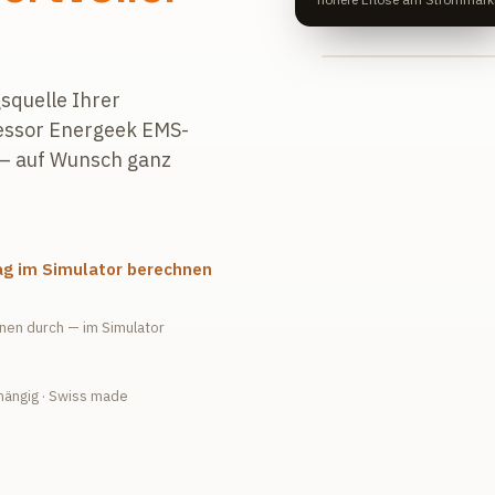
squelle Ihrer
ofessor Energeek EMS-
h — auf Wunsch ganz
ag im Simulator berechnen
hnen durch — im Simulator
hängig · Swiss made