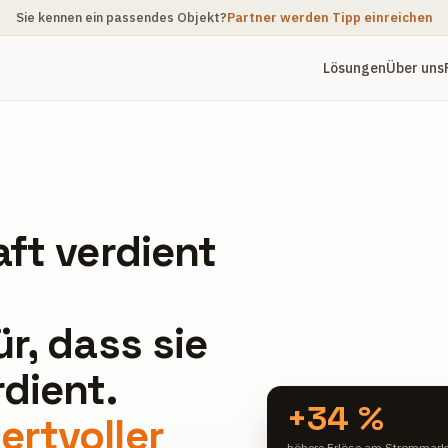
Sie kennen ein passendes Objekt?
Partner werden
·
Tipp einreichen
Lösungen
Über uns
ft verdient
r, dass sie
dient.
+34 %
rtvoller
höhere Erlöse am Strommark