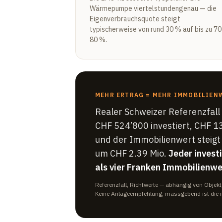
Wärmepumpe viertelstundengenau — die
Eigenverbrauchsquote steigt
typischerweise von rund 30 % auf bis zu 7
80 %.
MEHR ERTRAG = MEHR IMMOBILIEN
Realer Schweizer Referenzfal
CHF 524’800 investiert, CHF 1
und der Immobilienwert steig
um CHF 2.39 Mio.
Jeder invest
als vier Franken Immobilienwe
Referenzfall, Richtwerte — abhängig von Objek
Keine Anlageempfehlung, massgebend ist die i