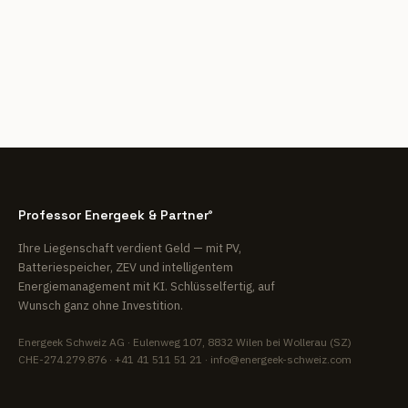
Professor Energeek & Partner
®
Ihre Liegenschaft verdient Geld — mit PV,
Batteriespeicher, ZEV und intelligentem
Energiemanagement mit KI. Schlüsselfertig, auf
Wunsch ganz ohne Investition.
Energeek Schweiz AG
· Eulenweg 107, 8832 Wilen bei Wollerau (SZ)
CHE-274.279.876 ·
+41 41 511 51 21
·
info@energeek-schweiz.com